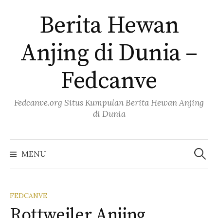
Skip
Berita Hewan
to
content
Anjing di Dunia –
Fedcanve
Fedcanve.org Situs Kumpulan Berita Hewan Anjing
di Dunia
Search
for:
MENU
FEDCANVE
Rottweiler Anjing