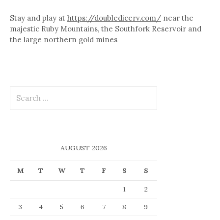
Stay and play at
https://doubledicerv.com/
near the
majestic Ruby Mountains, the Southfork Reservoir and
the large northern gold mines
Search
for:
AUGUST 2026
M
T
W
T
F
S
S
1
2
3
4
5
6
7
8
9